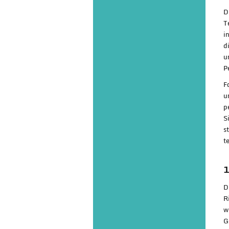
D
T
i
d
u
P
F
u
p
S
s
t
1
D
R
w
G