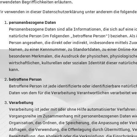
erwendeten Begrifflichkeiten erläutern.
ir verwenden in dieser Datenschutzerklärung unter anderem die folgende
personenbezogene Daten
Personenbezogene Daten sind alle Informationen, die sich auf eine ide
natürliche Person (im Folgenden „betroffene Person“) beziehen. Als i
Person angesehen, die direkt oder indirekt, insbesondere mittels Z
Namen, zu einer Kennnummer, zu Standortdaten, zu einer Online-K
besonderen Merkmalen, die Ausdruck der physischen, physiologische
wirtschaftlichen, kulturellen oder sozialen Identität dieser natürlich
kann.
betroffene Person
Betroffene Person ist jede identifizierte oder identifizierbare natür
Daten von dem für die Verarbeitung Verantwortlichen verarbeitet we
Verarbeitung
Verarbeitung ist jeder mit oder ohne Hilfe automatisierter Verfahre
Vorgangsreihe im Zusammenhang mit personenbezogenen Daten wie d
Organisation, das Ordnen, die Speicherung, die Anpassung oder Ver
Abfragen, die Verwendung, die Offenlegung durch Übermittlung, Ver
Bereitstellung, den Abgleich oder die Verknüpfung, die Einschränku