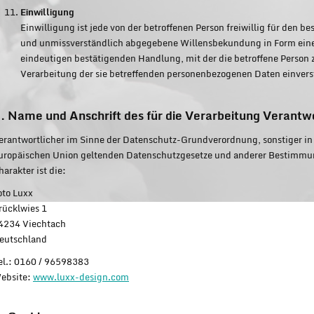
Einwilligung
Einwilligung ist jede von der betroffenen Person freiwillig für den b
und unmissverständlich abgegebene Willensbekundung in Form einer
eindeutigen bestätigenden Handlung, mit der die betroffene Person zu
Verarbeitung der sie betreffenden personenbezogenen Daten einvers
. Name und Anschrift des für die Verarbeitung Verantw
erantwortlicher im Sinne der Datenschutz-Grundverordnung, sonstiger in 
uropäischen Union geltenden Datenschutzgesetze und anderer Bestimmu
harakter ist die:
oto Luxx
rücklwies 1
4234 Viechtach
eutschland
el.: 0160 / 96598383
ebsite:
www.luxx-design.com