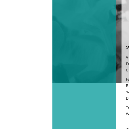
2
V
E
C
F
B
9
D
T
W