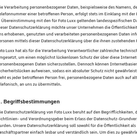
ie Verarbeitung personenbezogener Daten, beispielsweise des Namens, de
elefonnummer einer betroffenen Person, erfolgt stets im Einklang mit d
n Übereinstimmung mit den für Foto Luxx geltenden landesspezifischen 
ieser Datenschutzerklärung möchte unser Unternehmen die Öffentlichkei
ns erhobenen, genutzten und verarbeiteten personenbezogenen Daten info
ersonen mittels dieser Datenschutzerklärung über die ihnen zustehenden 
oto Luxx hat als für die Verarbeitung Verantwortlicher zahlreiche techn
mgesetzt, um einen möglichst lückenlosen Schutz der über diese Internets
ersonenbezogenen Daten sicherzustellen. Dennoch können Internetbasie
icherheitslücken aufweisen, sodass ein absoluter Schutz nicht gewährlei
teht es jeder betroffenen Person frei, personenbezogene Daten auch auf a
elefonisch, an uns zu übermitteln.
. Begriffsbestimmungen
ie Datenschutzerklärung von Foto Luxx beruht auf den Begrifflichkeiten,
ichtlinien- und Verordnungsgeber beim Erlass der Datenschutz-Grundv
urden. Unsere Datenschutzerklärung soll sowohl für die Öffentlichkeit al
eschäftspartner einfach lesbar und verständlich sein. Um dies zu gewährl