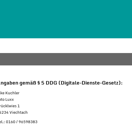
ngaben gemäß § 5 DDG (Digitale-Dienste-Gesetz):
lke Kuchler
oto Luxx
rücklwies 1
4234 Viechtach
el.: 0160 / 96598383