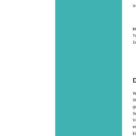
V
H
T
I
D
W
S
g
S
V
e
E