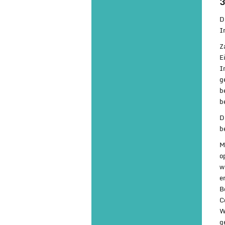
3
D
I
Z
E
I
g
b
b
D
b
M
o
w
e
B
C
W
g