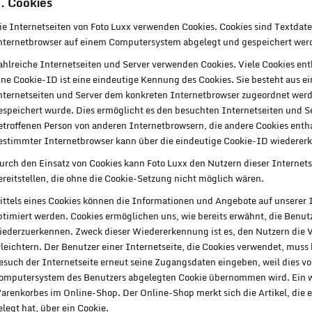
. Cookies
ie Internetseiten von Foto Luxx verwenden Cookies. Cookies sind Textdate
nternetbrowser auf einem Computersystem abgelegt und gespeichert wer
ahlreiche Internetseiten und Server verwenden Cookies. Viele Cookies en
ine Cookie-ID ist eine eindeutige Kennung des Cookies. Sie besteht aus e
nternetseiten und Server dem konkreten Internetbrowser zugeordnet werd
espeichert wurde. Dies ermöglicht es den besuchten Internetseiten und Se
etroffenen Person von anderen Internetbrowsern, die andere Cookies entha
estimmter Internetbrowser kann über die eindeutige Cookie-ID wiedererka
urch den Einsatz von Cookies kann Foto Luxx den Nutzern dieser Internets
ereitstellen, die ohne die Cookie-Setzung nicht möglich wären.
ittels eines Cookies können die Informationen und Angebote auf unserer 
ptimiert werden. Cookies ermöglichen uns, wie bereits erwähnt, die Benutz
iederzuerkennen. Zweck dieser Wiedererkennung ist es, den Nutzern die 
rleichtern. Der Benutzer einer Internetseite, die Cookies verwendet, muss
esuch der Internetseite erneut seine Zugangsdaten eingeben, weil dies v
omputersystem des Benutzers abgelegten Cookie übernommen wird. Ein wei
arenkorbes im Online-Shop. Der Online-Shop merkt sich die Artikel, die 
elegt hat, über ein Cookie.